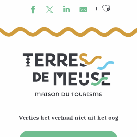
Ajouter
Chasse au trésor Totemus - Entre moulin, fermes et pet
Le Laid Homme du Hoyoux a encore frappé !
Boerengolf hoeve de la Croix de Mer
Avernas Golf Club
Chasse au trésor Totemus - À la découverte de Waremme
Les mystères innatendus du Saule
Les nutons du Trou al'Wesse
7 plaatsen om te klimmen in Terres-de-Meuse
Chasse au trésor Totemus - Récits de guerre
Wanzi'halle : location et réparation vélos
Bowls and Balls
Naxhelet golfterrein
Verlies het verhaal niet uit het oog