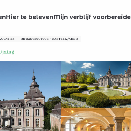
Toeristische informatie
Domaine du Château de Modave
en
Hier te beleven
Mijn verblijf voorbereid
e Modave
LOCATIES
INFRASTRUCTUUR - KASTEEL/ABDIJ
ijving