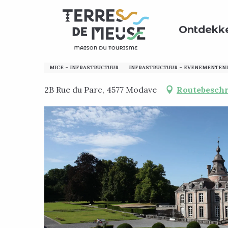
Aller
Home
Mijn verblijf voorbereiden
In de praktijk
au
Ontdekk
contenu
principal
Domaine du Château d
MICE - INFRASTRUCTUUR
INFRASTRUCTUUR - EVENEMENTEN
2B Rue du Parc, 4577 Modave
Routebeschr