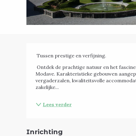
Beschrijving
 Tussen prestige en verfijning. 
 Ontdek de prachtige natuur en het fascinerende decor van het Domaine du Château de 
Modave. Karakteristieke gebouwen aangepas
vergaderzalen, kwaliteitsvolle accommodat
zakelijke...
Lees verder
Inrichting