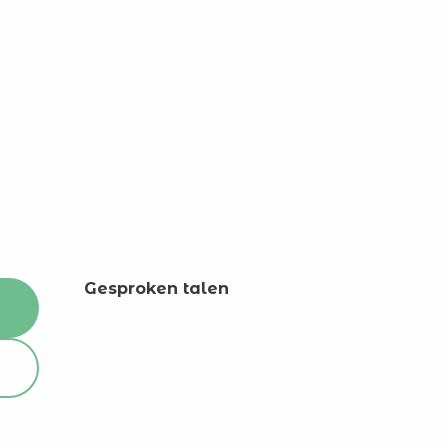
Gesproken talen
Gesproken talen