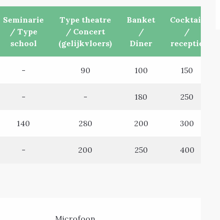
Seminarie
Type theatre
Banket
Cocktail
/ Type
/ Concert
/
/
school
(gelijkvloers)
Diner
receptie
-
90
100
150
-
-
180
250
140
280
200
300
-
200
250
400
Microfoon