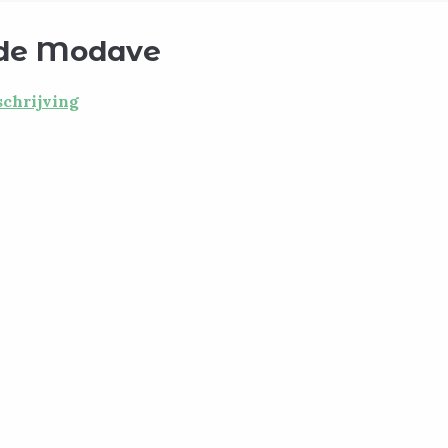
 de Modave
chrijving