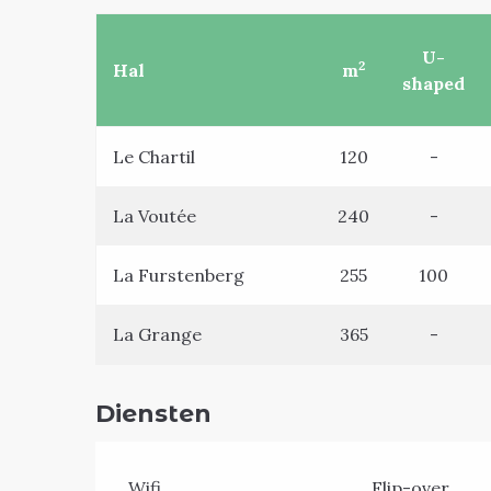
U-
2
Hal
m
shaped
Le Chartil
120
-
La Voutée
240
-
La Furstenberg
255
100
La Grange
365
-
Diensten
Wifi
Flip-over