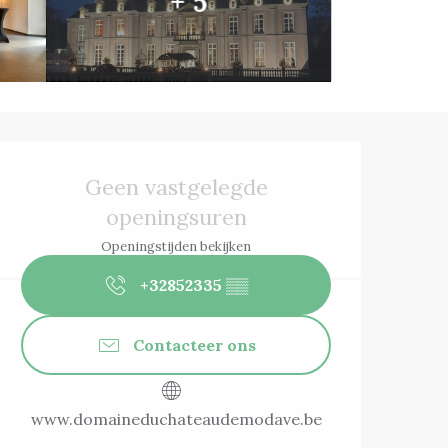
+ 5
Openingstijden 
Geen vastgelegde
openingsuren
Openingstijden bekijken
+32852335
▒▒
Contacteer ons
www.domaineduchateaudemodave.be