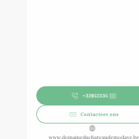
+32852335
▒▒
Contacteer ons
www.domaineduchateaudemodave.be