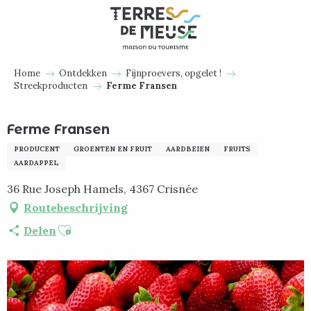
Aller
au
contenu
principal
Home
Ontdekken
Fijnproevers, opgelet !
Streekproducten
Ferme Fransen
Ferme Fransen
PRODUCENT
GROENTEN EN FRUIT
AARDBEIEN
FRUITS
AARDAPPEL
36 Rue Joseph Hamels, 4367 Crisnée
Routebeschrijving
Ajouter aux favoris
Delen