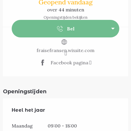
Geopend vandaag
over 44 minuten
Openingstijden bekijken
Bel
fraisefransen.wixsite.com
Facebook pagina
Openingstijden
Heel het jaar
Heel het jaar
Maandag
09:00 - 18:00