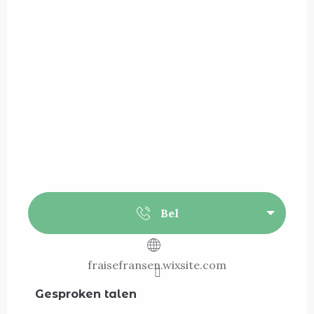
Bel
fraisefransen.wixsite.com
Gesproken talen
Gesproken talen