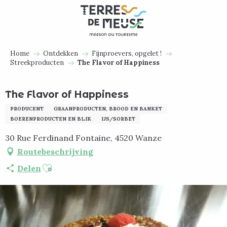
Aller
au
contenu
principal
Home
Ontdekken
Fijnproevers, opgelet !
Streekproducten
The Flavor of Happiness
The Flavor of Happiness
PRODUCENT
GRAANPRODUCTEN, BROOD EN BANKET
BOERENPRODUCTEN EN BLIK
IJS/SORBET
30 Rue Ferdinand Fontaine, 4520 Wanze
Routebeschrijving
Ajouter aux favoris
Delen