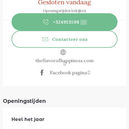
Gesloten vandaag
Openingstijden bekijken
+324913598
▒▒
Contacteer ons
theflavorofhappiness.com
Facebook pagina
Openingstijden
Heel het jaar
Heel het jaar