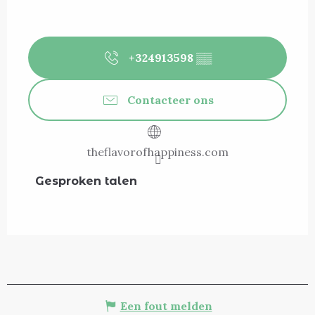
+324913598
▒▒
Contacteer ons
theflavorofhappiness.com
Gesproken talen
Gesproken talen
Een fout melden