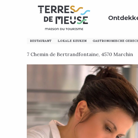
Aller
Home
Mijn verblijf voorbereiden
Waar kun je eten?
au
Ontdekk
contenu
principal
Chez Arabelle
RESTAURANT
LOKALE KEUKEN
GASTRONOMISCHE GEREC
7 Chemin de Bertrandfontaine, 4570 Marchin