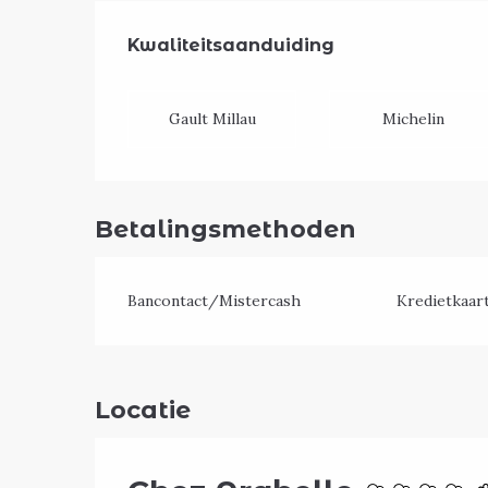
Dienstverlen
Kwaliteitsaanduiding
Kwaliteitsaanduiding
Gault Millau
Michelin
Betalingsmethoden
Bancontact/Mistercash
Kredietkaar
Locatie