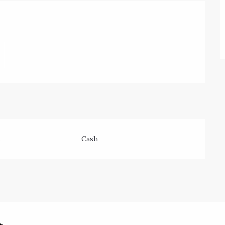
ing
t
Cash