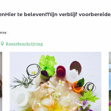
Alle restaurants
Chez Arabelle
en
Hier te beleven
Mijn verblijf voorbereid
HTEN
Routebeschrijving