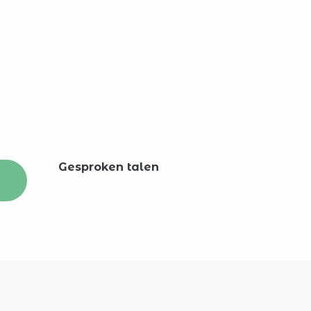
Gesproken talen
Gesproken talen