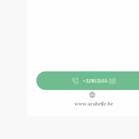
+32852555
▒▒
www.arabelle.be