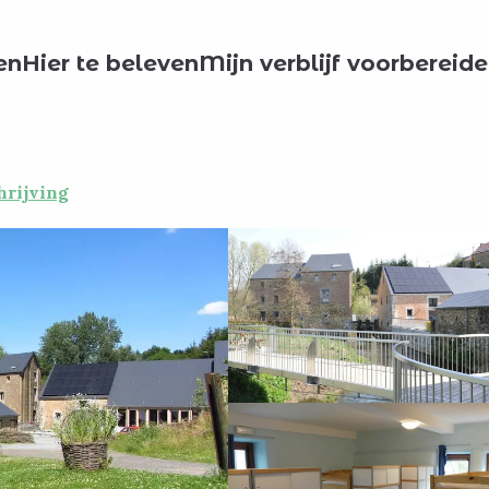
pen?
Vakantiewoningen
Hébergement pour groupe - Moulin d
en
Hier te beleven
Mijn verblijf voorbereid
e - Moulin de Hosdent
hrijving