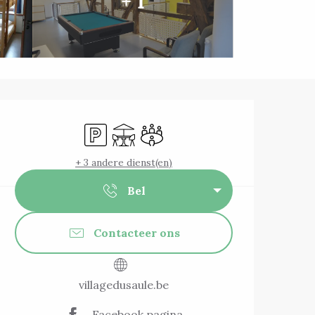
+ 1
Openingstijden 
Parkeerplaats
Terras
Vergaderzaal
+ 3 andere dienst(en)
Bel
Contacteer ons
villagedusaule.be
Facebook pagina