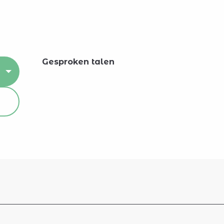
Gesproken talen
Gesproken talen