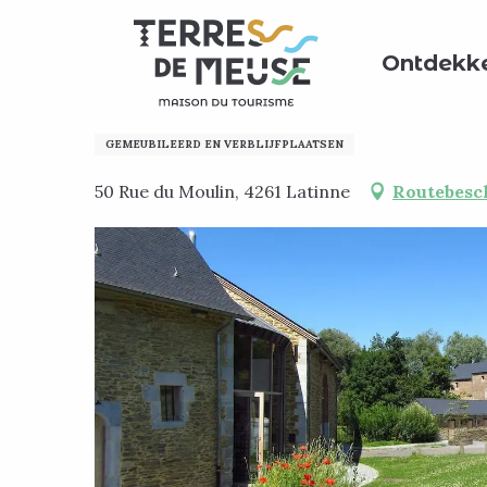
Aller
Home
Mijn verblijf voorbereiden
Waar moet ik sla
au
Ontdekk
contenu
principal
Hébergement pour group
GEMEUBILEERD EN VERBLIJFPLAATSEN
50 Rue du Moulin, 4261 Latinne
Routebesc