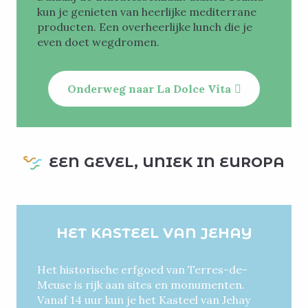
kun je genieten van heerlijke mediterrane
producten. Een overheerlijke lunch die je
even doet wegdromen.
Onderweg naar La Dolce Vita
EEN GEVEL, UNIEK IN EUROPA
HET KASTEEL VAN JEHAY
Het historische erfgoed van Terres-de-
Meuse is rijk aan sites en monumenten.
Vanaf 14 uur kun je het Kasteel van Jehay