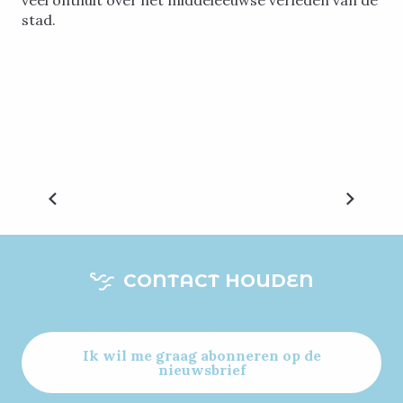
veel onthult over het middeleeuwse verleden van de
stad.
Moha feodaal kasteel
Ontdek het fascinerende verleden van Château de
Moha, een oude onneembare vesting die nu wordt
omringd door ongerepte natuur.
LEES MEER OVER
CONTACT HOUDEN
Ik wil me graag abonneren op de
nieuwsbrief