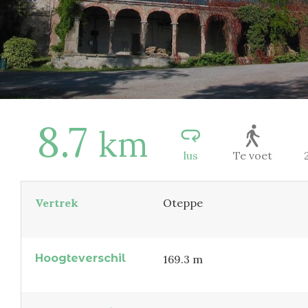
8.7
km
lus
Te voet
Vertrek
Oteppe
Hoogteverschil
169.3 m