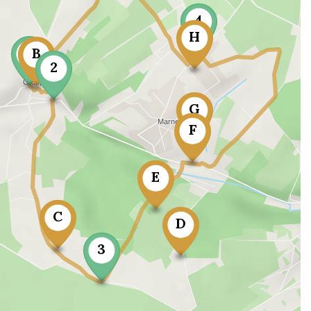
4
H
1
B
2
G
F
E
C
D
3