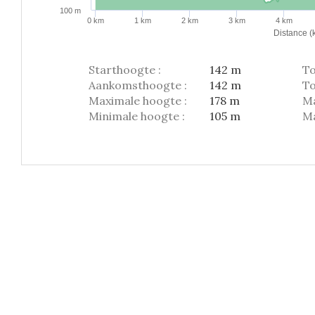
100 m
0 km
1 km
2 km
3 km
4 km
Distance (
Starthoogte :
142 m
To
Aankomsthoogte :
142 m
To
Maximale hoogte :
178 m
Ma
Minimale hoogte :
105 m
Ma