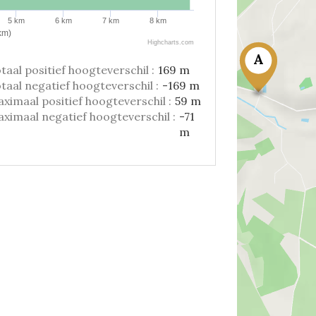
5 km
6 km
7 km
8 km
km)
Highcharts.com
A
taal positief hoogteverschil :
169 m
taal negatief hoogteverschil :
-169 m
ximaal positief hoogteverschil :
59 m
ximaal negatief hoogteverschil :
-71
m