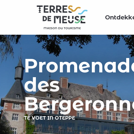
Aller
au
Ontdekk
contenu
principal
Promenad
des
Bergeronn
TE VOET
IN OTEPPE