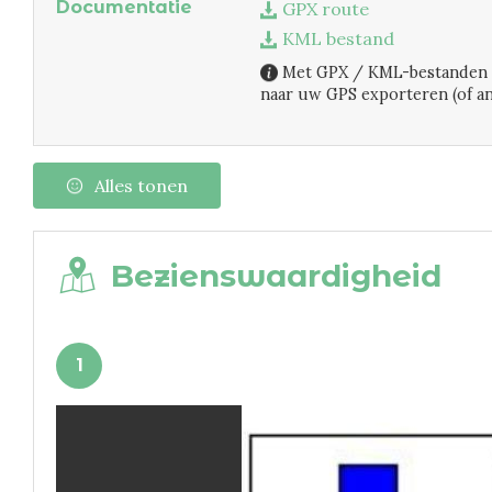
Documentatie
GPX route
KML bestand
Met GPX / KML-bestanden k
naar uw GPS exporteren (of a
Alles tonen
Bezienswaardigheid
D
A
B
C
4
G
H
E
2
3
F
1