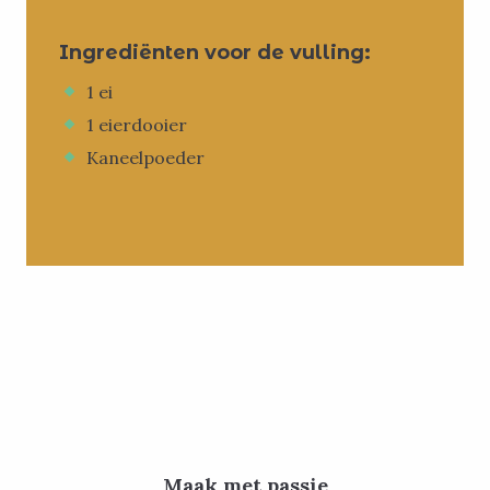
Ingrediënten voor de vulling:
1 ei
1 eierdooier
Kaneelpoeder
Maak met passie