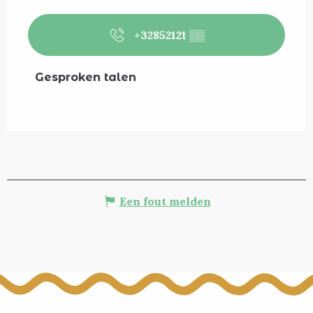
+32852121
▒▒
Gesproken talen
Gesproken talen
Een fout melden