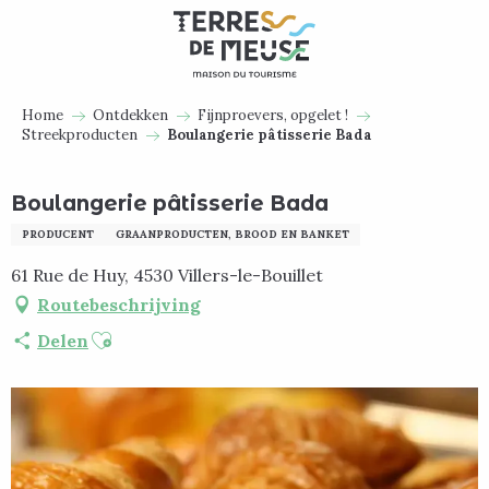
Aller
au
contenu
principal
Home
Ontdekken
Fijnproevers, opgelet !
Streekproducten
Boulangerie pâtisserie Bada
Boulangerie pâtisserie Bada
PRODUCENT
GRAANPRODUCTEN, BROOD EN BANKET
61 Rue de Huy, 4530 Villers-le-Bouillet
Routebeschrijving
Ajouter aux favoris
Delen