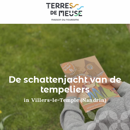
Aller
au
contenu
principal
De schattenjacht van de
tempeliers
in Villers-le-Temple (Nandrin)